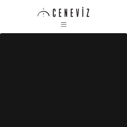
Anasayfa
Hakkımızda
Yoga & Retreats
Aktiviteler
Restaurant
Odalarımız
Galeri
İletişim