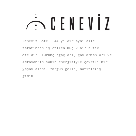
Ceneviz Hotel, 44 yıldır aynı aile
tarafından işletilen küçük bir butik
oteldir. Turunç ağaçları, çam ormanları ve
Adrasan’ın sakin enerjisiyle çevrili bir
yaşam alanı. Yorgun gelin, hafiflemiş
gidin.
Menü
Anasayfa
Hakkımızda
Galeri